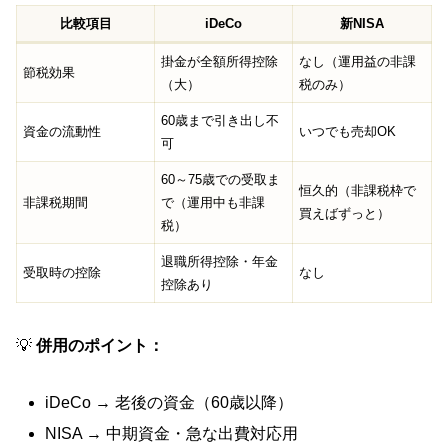
比較項目
iDeCo
新NISA
掛金が全額所得控除
なし（運用益の非課
節税効果
（大）
税のみ）
60歳まで引き出し不
資金の流動性
いつでも売却OK
可
60～75歳での受取ま
恒久的（非課税枠で
非課税期間
で（運用中も非課
買えばずっと）
税）
退職所得控除・年金
受取時の控除
なし
控除あり
💡
併用のポイント：
iDeCo → 老後の資金（60歳以降）
NISA → 中期資金・急な出費対応用