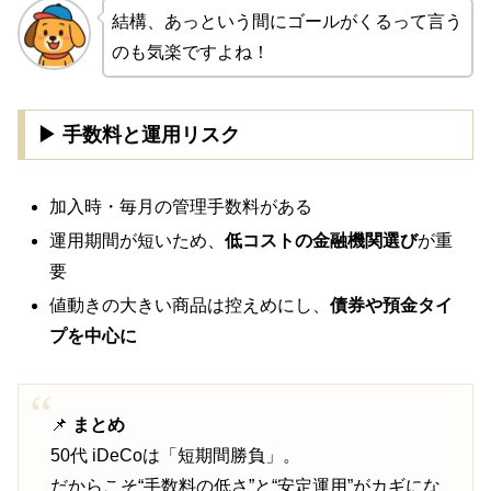
結構、あっという間にゴールがくるって言う
のも気楽ですよね！
▶ 手数料と運用リスク
加入時・毎月の管理手数料がある
運用期間が短いため、
低コストの金融機関選び
が重
要
値動きの大きい商品は控えめにし、
債券や預金タイ
プを中心に
📌
まとめ
50代 iDeCoは「短期間勝負」。
だからこそ“手数料の低さ”と“安定運用”がカギにな