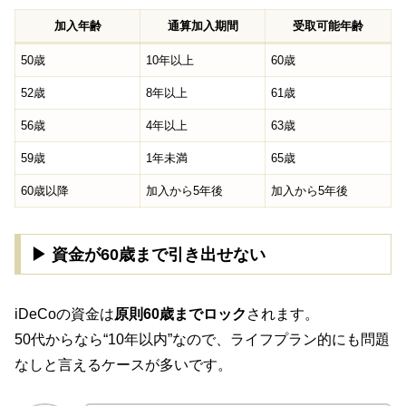
加入年齢
通算加入期間
受取可能年齢
50歳
10年以上
60歳
52歳
8年以上
61歳
56歳
4年以上
63歳
59歳
1年未満
65歳
60歳以降
加入から5年後
加入から5年後
▶ 資金が60歳まで引き出せない
iDeCoの資金は
原則60歳までロック
されます。
50代からなら“10年以内”なので、ライフプラン的にも問題
なしと言えるケースが多いです。